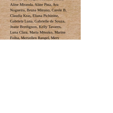
Aline Miranda, Aline Pina, Ara 
Nogueira, Bruna Mitrano, Carole B, 
Claudia Kras, Eliana Pichinine, 
Gabriela Luna, Gabrielle de Souza, 
Jeane Bordignon, Kelly Tavares, 
Luna Clara, Maria Mitsuko, Marine 
Folha, Meryellen Rangel, Mery 
Onírica, Shaina Marina, Sheron Eiko, 
Thaís Vieira, Thamires Ferreira, 
Thayna Wolff, Viviane Barroso 
& Walkyria Proença.
As autoras da edição enviaram seus 
poemas para o coletivo através de 
chamada publica digital divulgada 
em 2016, ano de fundação do 
coletivo.